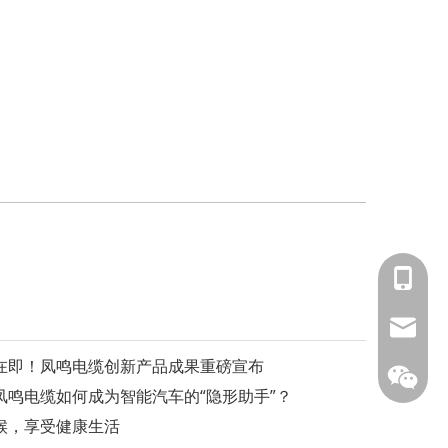
153588
info@fm
幕在即！凤鸣电缆创新产品成果重磅宣布
鸣电缆如何成为智能汽车的“隐形助手”？
候，享受健康生活