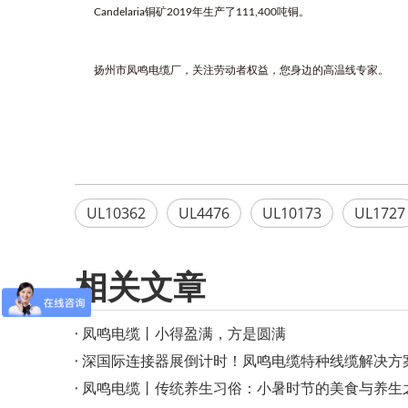
Candelaria铜矿2019年生产了111,400吨铜。
扬州市凤鸣电缆厂，关注劳动者权益，您身边的
高温线
专
家。
UL10362
UL4476
UL10173
UL1727
相关文章
凤鸣电缆丨小得盈满，方是圆满
深国际连接器展倒计时！凤鸣电缆特种线缆解决方
凤鸣电缆丨传统养生习俗：小暑时节的美食与养生