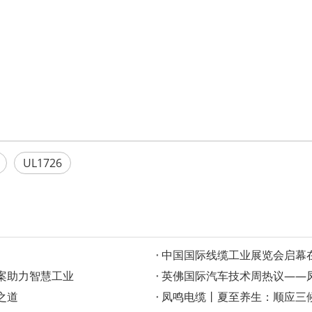
UL1726
‌中国国际线缆工业展览会启
案助力智慧工业
英佛国际汽车技术周热议——凤
之道
凤鸣电缆丨夏至养生：顺应三