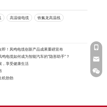
线
高温镍电缆
铁氟龙高温线
153588
幕在即！凤鸣电缆创新产品成果重磅宣布
鸣电缆如何成为智能汽车的“隐形助手”？
info@fm
候，享受健康生活
俗
生机勃勃