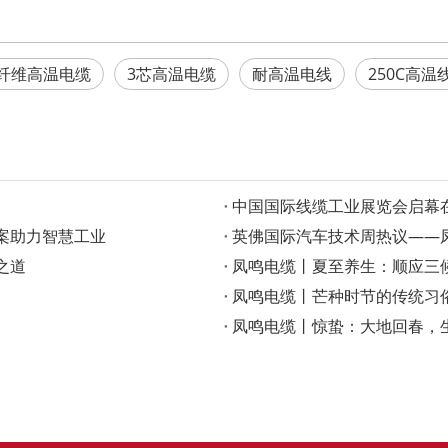
纤维高温电缆
3芯高温电缆
耐高温电线
250C高温
‌中国国际线缆工业展览会启
案助力智慧工业
英佛国际汽车技术周热议——凤
之道
凤鸣电缆丨夏至养生：顺应三
凤鸣电缆丨芒种时节的传统习
凤鸣电缆丨惊蛰：大地回春，