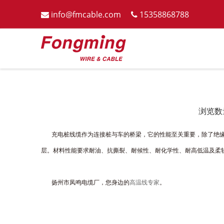
info@fmcable.com
15358868788


浏览数
["wechat","weibo","qzone","douban","email"]
充电桩线缆作为连接桩与车的桥梁，它的性能至关重要，除了绝缘
层。材料性能要求耐油、抗撕裂、耐候性、耐化学性、耐高低温及柔软等
扬州市凤鸣电缆厂，您身边的
高温线专家
。