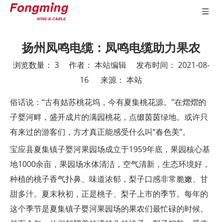
扬州凤鸣电缆：凤鸣电缆助力果农
浏览数量：
3
作者： 本站编辑 发布时间： 2021-08-
16 来源：
本站
["wechat","weibo","qzone","douban","email"]
俗话说：“古有姑苏桃花坞，今有夏集桃花源。”在熠熠的
子婴河畔，盛开成片的满园桃花，点缀茵茵绿地。或许只
有来过的游客们，方才真正能感受什么叫“春色美”。
宝应县夏集镇子婴河果园场成立于1959年底，果园核心基
地1000余亩，果园场水体清洁，空气清新，生态环境好，
种植的桃子香气扑鼻、味道浓郁，梨子口感非常脆嫩、甘
甜多汁。夏末秋初，正是桃子、梨子上市的季节。每年的
这个季节是夏集镇子婴河果园场的果农们最忙碌的时候。