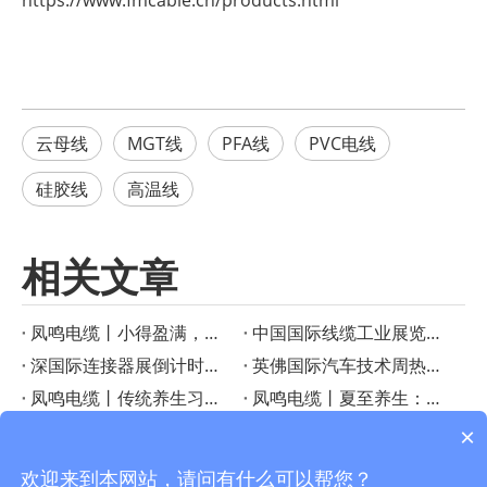
https://www.fmcable.cn/products.html
云母线
MGT线
PFA线
PVC电线
硅胶线
高温线
相关文章
凤鸣电缆丨小得盈满，方是圆满
‌中国国际线缆工业展览会启幕在即！凤鸣电缆创新产品成果重磅宣布
深国际连接器展倒计时！凤鸣电缆特种线缆解决方案助力智慧工业
英佛国际汽车技术周热议——凤鸣电缆如何成为智能汽车的“隐形助手”？
凤鸣电缆丨传统养生习俗：小暑时节的美食与养生之道
凤鸣电缆丨夏至养生：顺应三候，享受健康生活
凤鸣电缆丨PTFE连接线在高温电子应用中的优势
凤鸣电缆丨芒种时节的传统习俗
×
凤鸣电缆丨小满节气习俗与农事智慧
凤鸣电缆丨惊蛰：大地回春，生机勃勃
欢迎来到本网站，请问有什么可以帮您？