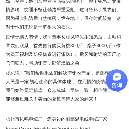
然而今年，他们却望着挂满枝头的桃子、梨子犯愁。受疫
情影响，交通不畅让销路严重受阻，这可急坏了果农们。
因为果实熟透后自然掉落，烂在地上，保存时间较短，这
对于他们来说是一笔很大的损失。
疫情无情人有情，我司董事长杨凤鸣先生知悉后，主动和
果农们联系，首先自行购买黄桃800斤，梨子3000斤（作
为员工福利及防疫物资进行派送）。后又和附近的工厂老
总们联系，帮助销售，以解燃眉之急。
杨总说：“我们帮助果农们解决滞销农产品，是践行‘夏集
人民是一家’初心使命的具体体现，”在无情的疫情面前，
我们始终坚定信念，众志成城，团结一致，相信我们一定
能够渡过难关！美丽的夏集等待大家的到来！
扬州市凤鸣电缆厂，您身边的耐高温电线电缆厂家