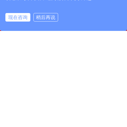
现在咨询
稍后再说
info@fmcable.com
15358868788
凤鸣公众号
扬州市凤鸣电缆厂，成立于1997年，是一家特种电缆专业
制造商，坐落在风景秀丽的扬州市宝应县，面积50000平
方米，建筑面积30000平方米。现有员工160名，其中工程
技术人员10名，品质管理人员12名。公司致力于精细管
理……