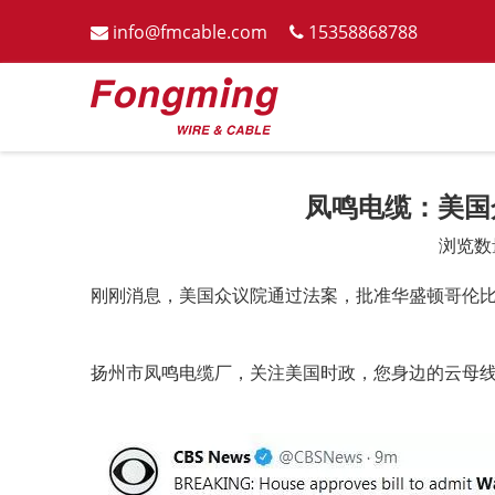
info@fmcable.com
15358868788


凤鸣电缆：美国
浏览数
["wechat","weibo","qzone","douban","email"]
刚刚消息，美国众议院通过法案，批准华盛顿哥伦
扬州市凤鸣电缆厂，关注美国时政，您身边的云母