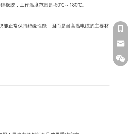
胶，工作温度范围是-60℃～180℃。
时仍能正常保持绝缘性能，因而是耐高温电缆的主要材
153588
info@fm
凤鸣公