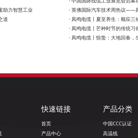
‌中国国际线缆工业展览会启
案助力智慧工业
英佛国际汽车技术周热议——凤
之道
凤鸣电缆丨夏至养生：顺应三
凤鸣电缆丨芒种时节的传统习
凤鸣电缆丨惊蛰：大地回春，
快速链接
产品分类
首页
中国CCC认证
缆
产品中心
高温线