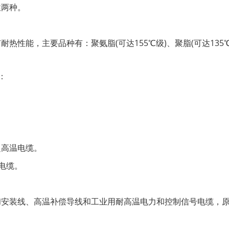
改性两种。
能，主要品种有：聚氨脂(可达155℃级)、聚脂(可达135℃)、
业。
性：
料超高温电缆。
胶电缆。
和安装线、高温补偿导线和工业用耐高温电力和控制信号电缆，