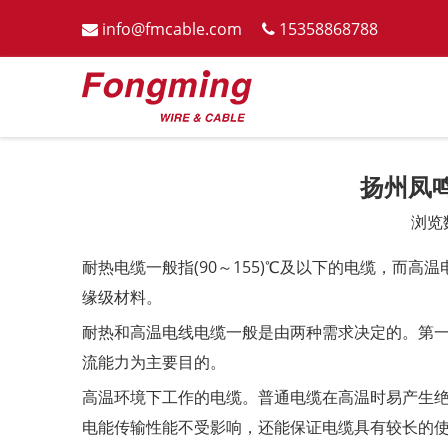
info@fmcable.com
15358868788


扬州凤
浏览
["wechat","weibo","qzone","douban","email"]
耐热电缆一般指(90～155)℃及以下的电缆，而
缘级材料。
耐热和高温电线电缆一般是由两种需求决定的。第一
流能力为主要目的。
高温环境下工作的电缆。普通电缆在高温时易产生
电能传输性能不受影响，还能保证电缆具有较长的