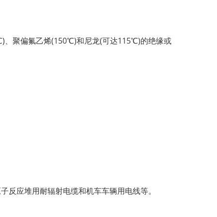
聚偏氟乙烯(150℃)和尼龙(可达115℃)的绝缘或
原子反应堆用耐辐射电缆和机车车辆用电线等。