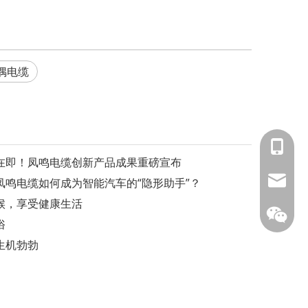
偶电缆
153588
幕在即！凤鸣电缆创新产品成果重磅宣布
info@fm
鸣电缆如何成为智能汽车的“隐形助手”？
候，享受健康生活
俗
生机勃勃