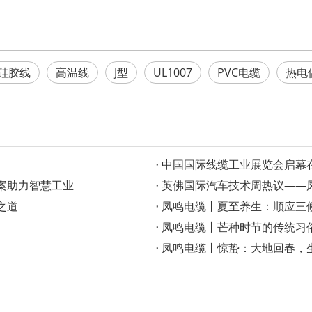
硅胶线
高温线
J型
UL1007
PVC电缆
热电
‌中国国际线缆工业展览会启
案助力智慧工业
英佛国际汽车技术周热议——凤
之道
凤鸣电缆丨夏至养生：顺应三
凤鸣电缆丨芒种时节的传统习
凤鸣电缆丨惊蛰：大地回春，