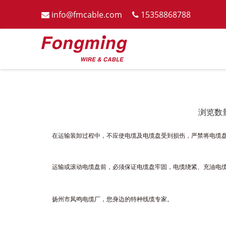
info@fmcable.com
15358868788


浏览数
["wechat","weibo","qzone","douban","email"]
在运输装卸过程中，不应使电缆及电缆盘受到损伤，严禁将电缆盘
运输或滚动电缆盘前，必须保证电缆盘牢固，电缆绕紧、充油电缆
扬州市凤鸣电缆厂，您身边的
特种线缆专家
。