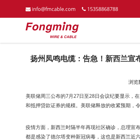
info@fmcable.com
15358868788


扬州凤鸣电缆：告急！新西兰宣
浏览
["wechat","weibo","qzone","douban","email"]
美联储周三公布的7月27日至28日会议纪要显示，
和抵押贷款证券的规模。美联储释放的收紧预期，令
疫情方面，新西兰时隔半年再现社区确诊，总理宣布
都是感染了德尔塔变种新冠病毒，这也是新西兰近六