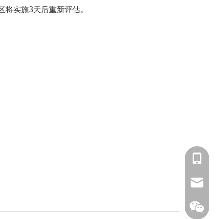
区将实施3天后重新评估。
153588
info@fm