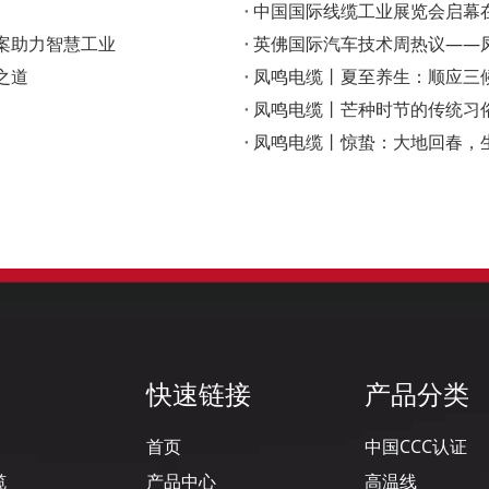
‌中国国际线缆工业展览会启
案助力智慧工业
英佛国际汽车技术周热议——凤
之道
凤鸣电缆丨夏至养生：顺应三
凤鸣电缆丨芒种时节的传统习
凤鸣电缆丨惊蛰：大地回春，
快速链接
产品分类
首页
中国CCC认证
缆
产品中心
高温线