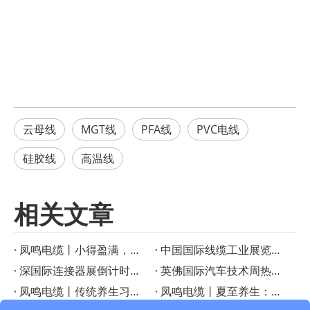
云母线
MGT线
PFA线
PVC电线
硅胶线
高温线
相关文章
凤鸣电缆丨小得盈满，方是圆满
‌中国国际线缆工业展览会启幕在即！凤鸣电缆创新产品成果重磅宣布
深国际连接器展倒计时！凤鸣电缆特种线缆解决方案助力智慧工业
英佛国际汽车技术周热议——凤鸣电缆如何成为智能汽车的“隐形助手”？
凤鸣电缆丨传统养生习俗：小暑时节的美食与养生之道
凤鸣电缆丨夏至养生：顺应三候，享受健康生活