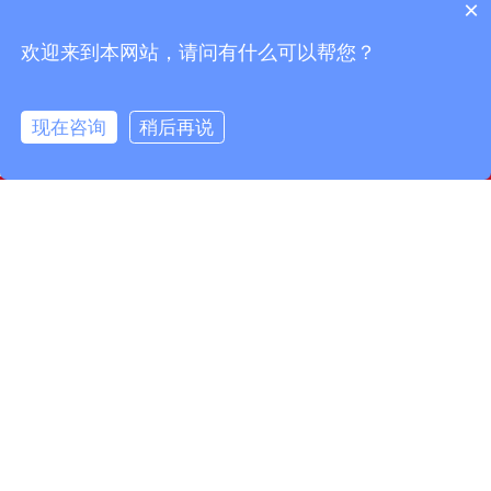
凤鸣电缆丨PTFE连接线在高温电子应用中的优势
凤鸣电缆丨芒种时节的传统习俗
×
凤鸣电缆丨小满节气习俗与农事智慧
凤鸣电缆丨惊蛰：大地回春，生机勃勃
欢迎来到本网站，请问有什么可以帮您？
现在咨询
稍后再说
info@fmcable.com
15358868788
凤鸣公众号
扬州市凤鸣电缆厂，成立于1997年，是一家特种电缆专业
制造商，坐落在风景秀丽的扬州市宝应县，面积50000平
方米，建筑面积30000平方米。现有员工160名，其中工程
技术人员10名，品质管理人员12名。公司致力于精细管