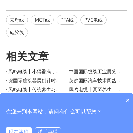
云母线
MGT线
PFA线
PVC电线
硅胶线
相关文章
凤鸣电缆丨小得盈满，方是圆满
‌中国国际线缆工业展览会启幕在即！凤鸣电缆创新产品成果重磅宣布
深国际连接器展倒计时！凤鸣电缆特种线缆解决方案助力智慧工业
英佛国际汽车技术周热议——凤鸣电缆如何成为智能汽车的“隐形助手”？
凤鸣电缆丨传统养生习俗：小暑时节的美食与养生之道
凤鸣电缆丨夏至养生：顺应三候，享受健康生活
凤鸣电缆丨PTFE连接线在高温电子应用中的优势
凤鸣电缆丨芒种时节的传统习俗
×
凤鸣电缆丨小满节气习俗与农事智慧
凤鸣电缆丨惊蛰：大地回春，生机勃勃
欢迎来到本网站，请问有什么可以帮您？
现在咨询
稍后再说