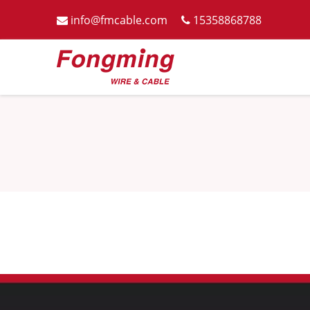
info@fmcable.com
15358868788

