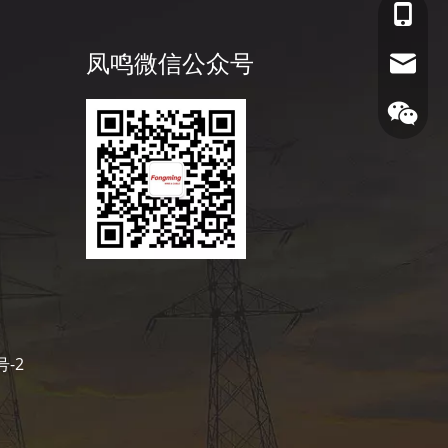
153588
凤鸣微信公众号
info@fm
凤鸣公
号-2